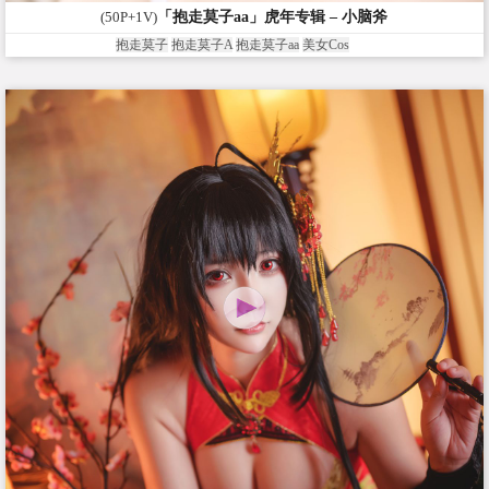
(50P+1V)
「抱走莫子aa」虎年专辑 – 小脑斧
抱走莫子
抱走莫子A
抱走莫子aa
美女Cos