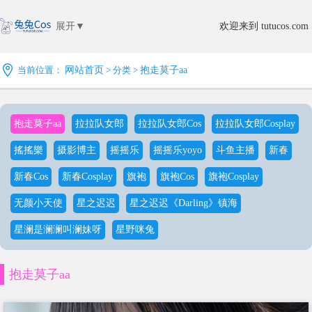
展开▼
欢迎来到 tutucos.com
当前位置：
网站首页
> 分类 >
抱走莫子aa
抱走莫子aa
拉拉队女郎
拉拉队女郎Cos
拉拉队女郎Cosplay
搖搖樂
摄影博主
摇摇乐
摇摇乐yoyo
斗鱼主播
新春
新春Cos
新春Cosplay
旗袍
旗袍Cos
旗袍Cosplay
无颜小天使
星之迟迟
星之迟迟《Darling》镇海
星澜是澜澜叫澜妹呀
星野咪兔
抱走莫子aa