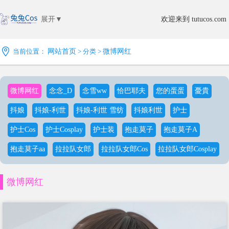
展开▼
欢迎来到 tutucos.com
当前位置：
网站首页
> 分类 >
微博网红
微博网红
念念_D
念雪ww
恰巴耶夫
您的蛋蛋
憂貴
抖娘
抖娘-利世
抖娘-利世 雪纺
抖娘利世
护士
护士Cos
护士Cosplay
护士装
抱走莫子
抱走莫子A
抱走莫子aa
拉拉队女郎
拉拉队女郎Cos
拉拉队女郎Cosplay
微博网红