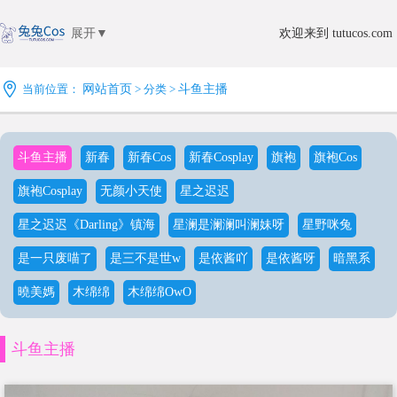
展开▼
欢迎来到 tutucos.com
当前位置：
网站首页
> 分类 >
斗鱼主播
斗鱼主播
新春
新春Cos
新春Cosplay
旗袍
旗袍Cos
旗袍Cosplay
无颜小天使
星之迟迟
星之迟迟《Darling》镇海
星澜是澜澜叫澜妹呀
星野咪兔
是一只废喵了
是三不是世w
是依酱吖
是依酱呀
暗黑系
曉美媽
木绵绵
木绵绵OwO
斗鱼主播