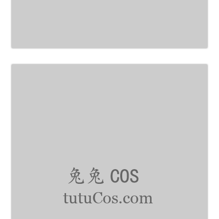
（此资源含55张图片+1个短片视频）
主
大小
：
183.3 MB
文件
：
55P+1V
下载资源
标签：
白银81
白银
美女Cos