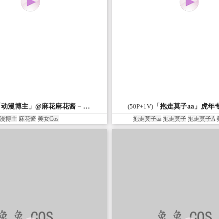
订阅01，图片+视频总共183.3 MB，含55张图片和1个视频，更多Cosplay就在
「动漫博主」@白银81 – 9月会员订阅01(55P+1V