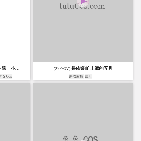
兔兔Cos网（tutuCos.com）
)