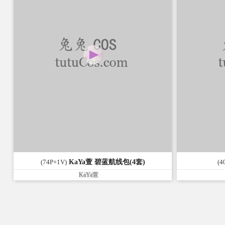
(74P+1V)
KaYa萱 碧蓝航线包(4套)
(4
KaYa萱