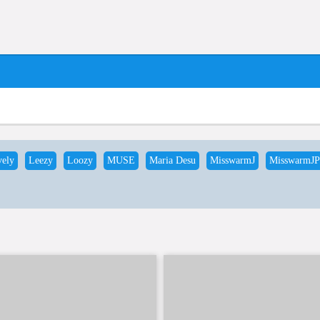
vely
Leezy
Loozy
MUSE
Maria Desu
MisswarmJ
MisswarmJP