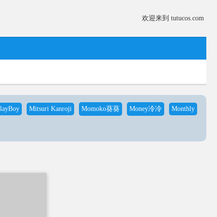
欢迎来到 tutucos.com
layBoy
Mitsuri Kanroji
Momoko葵葵
Money冷冷
Monthly