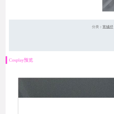
分类
：
宵绒仔
Cosplay预览